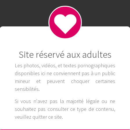
 Nước Anh, Nạp Rút Siêu Tốc.
Site réservé aux adultes
Les photos, vidéos, et textes pornographiques
disponibles ici ne conviennent pas à un public
mineur et peuvent choquer certaines
sensibilités.
Si vous n'avez pas la majorité légale ou ne
souhaitez pas consulter ce type de contenu,
veuillez
quitter ce site
.